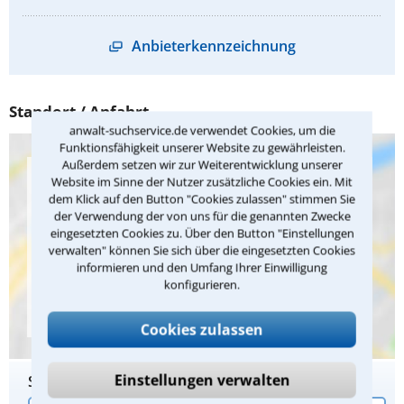
Anbieterkennzeichnung
Standort / Anfahrt
anwalt-suchservice.de verwendet Cookies, um die
Funktionsfähigkeit unserer Website zu gewährleisten.
Außerdem setzen wir zur Weiterentwicklung unserer
Bei der Einbindung von Google Maps übermitteln wir Daten
Website im Sinne der Nutzer zusätzliche Cookies ein. Mit
an Google LLC. Wenn Sie in die Nutzung von Google Maps
dem Klick auf den Button "Cookies zulassen" stimmen Sie
einwilligen möchten, klicken Sie bitte auf "OK". Sie können
der Verwendung der von uns für die genannten Zwecke
Ihre Einwilligung jederzeit widerrufen. Weitere Infos finden
eingesetzten Cookies zu. Über den Button "Einstellungen
Sie in der
Datenschutzerklärung
.
verwalten" können Sie sich über die eingesetzten Cookies
informieren und den Umfang Ihrer Einwilligung
OK
konfigurieren.
Cookies zulassen
Einstellungen verwalten
Startadresse