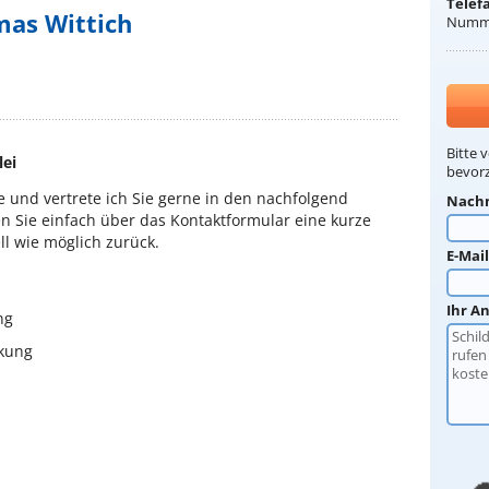
Telef
mas Wittich
Numme
Bitte 
lei
bevorz
e und vertrete ich Sie gerne in den nachfolgend
Nach
n Sie einfach über das Kontaktformular eine kurze
ll wie möglich zurück.
E-Mai
Ihr A
ng
ckung