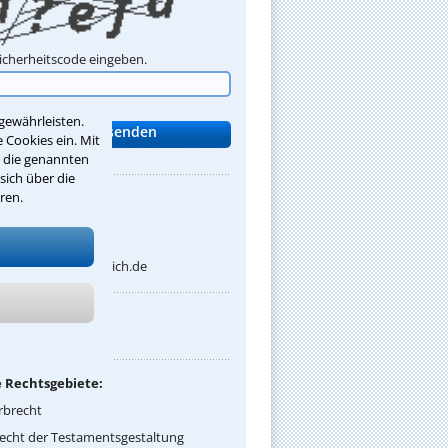
Sicherheitscode eingeben.
gewährleisten.
 Cookies ein. Mit
r die genannten
sich über die
ren.
:
s.wittich@email.de
net:
chtsanwaelte-wittich.de
sprachen:
ch
 Rechtsgebiete:
rbrecht
echt der Testamentsgestaltung