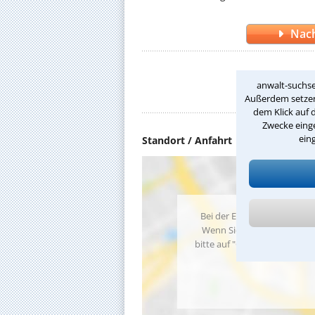
Nach
D
anwalt-suchse
Außerdem setzen 
dem Klick auf 
Zwecke einge
ein
Standort / Anfahrt
Bei der Einbindung von Goo
Wenn Sie in die Nutzung vo
bitte auf "OK". Sie können Ih
finden Sie 