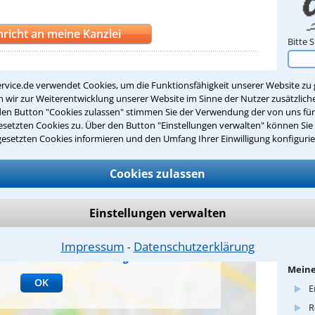
richt an meine Kanzlei
Bitte 
iesen Anwalt bewerten
rvice.de verwendet Cookies, um die Funktionsfähigkeit unserer Website zu 
wir zur Weiterentwicklung unserer Website im Sinne der Nutzer zusätzliche
den Button "Cookies zulassen" stimmen Sie der Verwendung der von uns fü
setzten Cookies zu. Über den Button "Einstellungen verwalten" können Sie 
gesetzten Cookies informieren und den Umfang Ihrer Einwilligung konfigurie
E-Mail
thoma
Cookies zulassen
Inter
www.re
Einstellungen verwalten
gle Maps übermitteln wir Daten an Google LLC.
Fremd
n Google Maps einwilligen möchten, klicken Sie
Deuts
re Einwilligung jederzeit widerrufen. Weitere Infos
Impressum
Datenschutzerklärung
⁃
in der
Datenschutzerklärung
.
Meine
OK
E
R