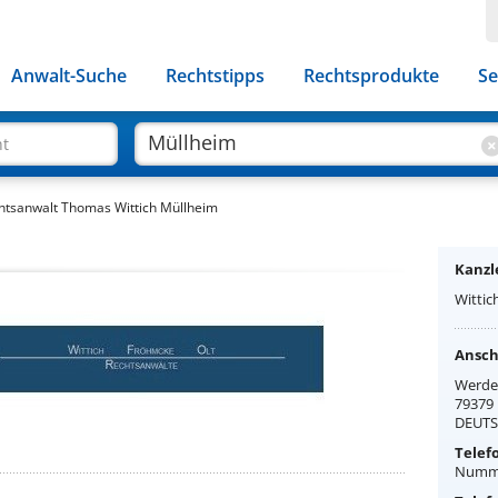
Anwalt-Suche
Rechtstipps
Rechtsprodukte
Se
ht
htsanwalt Thomas Wittich Müllheim
Kanzle
Wittic
Anschr
Werde
79379
DEUT
Telef
Numme