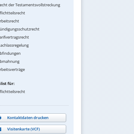
echt der Testamentsvollstreckung
flichtteilsrecht
rbeitsrecht
ündigungsschutzrecht
arifvertragsrecht
achlassregelung
bfindungen
bmahnung
rbeitsverträge
list für:
flichtteilsrecht
Kontaktdaten drucken
Visitenkarte (VCF)