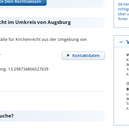
te Dein Rechtswissen
Sie be
richti
über 
Ihnen 
echt im Umkreis von Augsburg
lte für Kirchenrecht aus der Umgebung von
r
V
Kontaktdaten
K
8
ung: 13.298734806527639
T
F
H
B
L
8
T
F
suche?