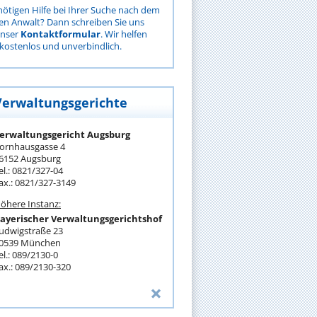
nötigen Hilfe bei Ihrer Suche nach dem
gen Anwalt? Dann schreiben Sie uns
unser
Kontaktformular
. Wir helfen
kostenlos und unverbindlich.
Verwaltungsgerichte
erwaltungsgericht Augsburg
ornhausgasse 4
6152 Augsburg
el.: 0821/327-04
ax.: 0821/327-3149
öhere Instanz:
ayerischer Verwaltungsgerichtshof
udwigstraße 23
0539 München
el.: 089/2130-0
ax.: 089/2130-320