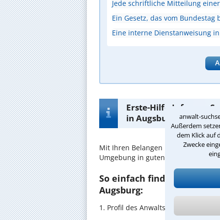
Jede schriftliche Mitteilung ein
Ein Gesetz, das vom Bundestag 
Eine interne Dienstanweisung i
A
Erste-Hilfe-Infos zur 
anwalt-suchse
in Augsburg
Außerdem setzen 
dem Klick auf 
Zwecke einge
Mit Ihren Belangen im
Kirchenrecht
ein
Umgebung in guten Händen.
So einfach finden Sie den 
Augsburg:
1. Profil des Anwalts für Kirchenre