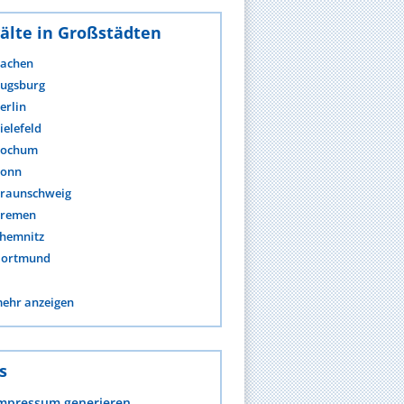
älte in Großstädten
achen
ugsburg
erlin
ielefeld
ochum
onn
raunschweig
remen
hemnitz
ortmund
ehr anzeigen
s
mpressum generieren