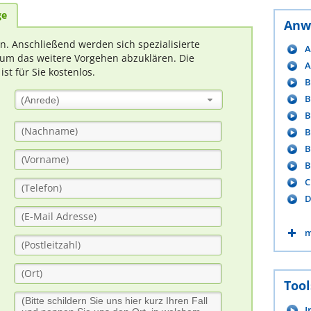
ge
Anw
rn. Anschließend werden sich spezialisierte
A
um das weitere Vorgehen abzuklären. Die
A
t für Sie kostenlos.
B
B
(Anrede)
B
B
B
B
C
D
m
Tool
I