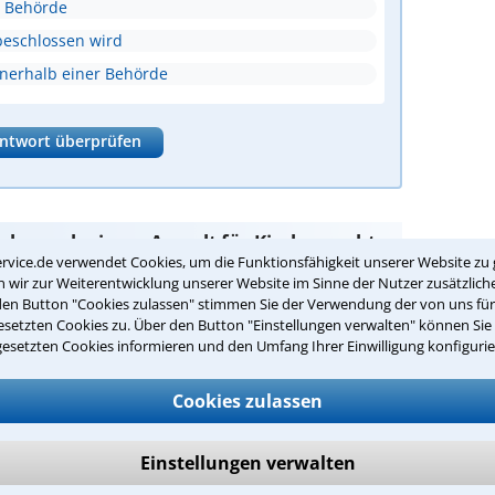
er Behörde
beschlossen wird
nnerhalb einer Behörde
ntwort überprüfen
Suche nach einem Anwalt für Kirchenrecht
rvice.de verwendet Cookies, um die Funktionsfähigkeit unserer Website zu 
wir zur Weiterentwicklung unserer Website im Sinne der Nutzer zusätzliche
den Button "Cookies zulassen" stimmen Sie der Verwendung der von uns fü
setzten Cookies zu. Über den Button "Einstellungen verwalten" können Sie 
sind Sie bei unseren Anwälten aus Augsburg und
gesetzten Cookies informieren und den Umfang Ihrer Einwilligung konfigurie
passenden Anwalt für Kirchenrecht in
Cookies zulassen
Einstellungen verwalten
cht in Ihrer Umgebung auswählen