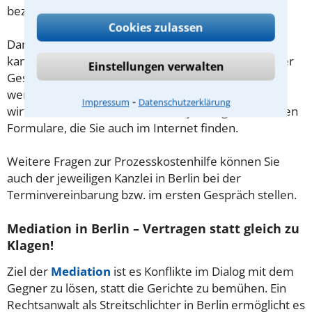
bezeichnet). Fragen Sie auch dazu Ihren Anwalt.
Cookies zulassen
Damit die Verfahrenskostenhilfe bewilligt werden
kann, muss im Vorfeld ein schriftlicher Antrag bei der
Einstellungen verwalten
Geschäftsstelle des zuständigen Gerichtes gestellt
werden. Verwenden Sie für die Auskunft Ihrer
⁃
Impressum
Datenschutzerklärung
wirtschaftlichen Verhältnisse, die jeweiligen amtlichen
Formulare, die Sie auch im Internet finden.
Weitere Fragen zur Prozesskostenhilfe können Sie
auch der jeweiligen Kanzlei in Berlin bei der
Terminvereinbarung bzw. im ersten Gespräch stellen.
Mediation in Berlin – Vertragen statt gleich zu
Klagen!
Ziel der
Mediation
ist es Konflikte im Dialog mit dem
Gegner zu lösen, statt die Gerichte zu bemühen. Ein
Rechtsanwalt als Streitschlichter in Berlin ermöglicht es