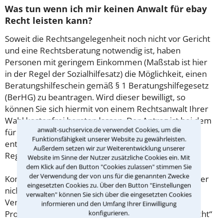
Was tun wenn ich mir keinen Anwalt für ebay
Recht leisten kann?
Soweit die Rechtsangelegenheit noch nicht vor Gericht
und eine Rechtsberatung notwendig ist, haben
Personen mit geringem Einkommen (Maßstab ist hier
in der Regel der Sozialhilfesatz) die Möglichkeit, einen
Beratungshilfeschein gemäß § 1 Beratungshilfegesetz
(BerHG) zu beantragen. Wird dieser bewilligt, so
können Sie sich hiermit von einem Rechtsanwalt Ihrer
Wahl kostenfrei beraten lassen. Der Antrag ist bei dem
anwalt-suchservice.de verwendet Cookies, um die
für Sie zuständigen Amtsgericht zu stellen,
Funktionsfähigkeit unserer Website zu gewährleisten.
entsprechende Antragsformulare finden Sie in der
Außerdem setzen wir zur Weiterentwicklung unserer
Regel auf der Homepage des jeweiligen Gerichts.
Website im Sinne der Nutzer zusätzliche Cookies ein. Mit
dem Klick auf den Button "Cookies zulassen" stimmen Sie
der Verwendung der von uns für die genannten Zwecke
Kommt es zum Rechtsstreit vor Gericht, hat jeder, der
eingesetzten Cookies zu. Über den Button "Einstellungen
nicht in der Lage ist, die Anwaltskosten für ein
verwalten" können Sie sich über die eingesetzten Cookies
Verfahren aufzubringen, Anspruch auf
informieren und den Umfang Ihrer Einwilligung
konfigurieren.
Prozesskostenhilfe (PKH; früher auch als „Armenrecht“