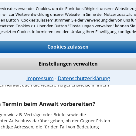
r Kanzlei in Bielefeld einen Beratungstermin
rvice.de verwendet Cookies, um die Funktionsfähigkeit unserer Website zu 
wir zur Weiterentwicklung unserer Website im Sinne der Nutzer zusätzliche
den Button "Cookies zulassen" stimmen Sie der Verwendung der von uns fü
ch zurückrufen
setzten Cookies zu. Über den Button "Einstellungen verwalten" können Sie 
gesetzten Cookies informieren und den Umfang Ihrer Einwilligung konfigurie
elefeld ist es, über unser Kontaktformular einen
obieren Sie es gleich aus.
Cookies zulassen
chen Erstgespräch in Bielefeld?
Einstellungen verwalten
hrem Rechtsanwalt für Recht am eigenen Bild in
 in Ruhe den Sachverhalt zu schildern, sodass Sie eine
Impressum
Datenschutzerklärung
⁃
Fall und Ihren Erfolgsaussichten erhalten. In diesem
em Anwalt auch die weitere Vorgehensweise in Ihrem
en Termin beim Anwalt vorbereiten?
en wie z.B. Verträge oder Briefe sowie die
nter Aufschluss darüber geben, ob der Gegner Fristen
ichtige Adressen, die für den Fall von Bedeutung