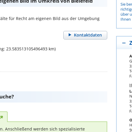
eigenen Bild im Umkreis von Bielefeld
Sie be
richti
über 
lte für Recht am eigenen Bild aus der Umgebung
Ihnen 
Kontaktdaten
Z
ng: 23.583513105496493 km)
A
G
3
T
F
H
L
suche?
N
3
T
F
ge
O
H
rn. Anschließend werden sich spezialisierte
5