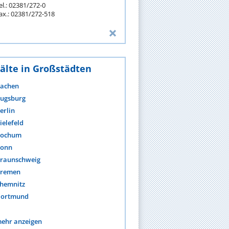
el.: 02381/272-0
ax.: 02381/272-518
älte in Großstädten
achen
ugsburg
erlin
ielefeld
ochum
onn
raunschweig
remen
hemnitz
ortmund
ehr anzeigen