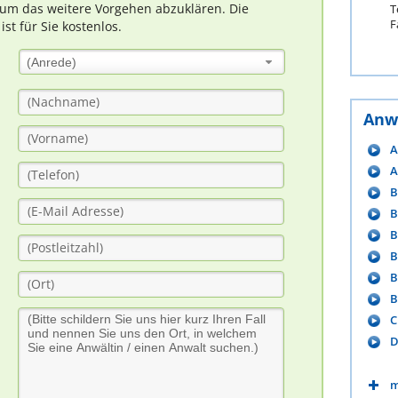
um das weitere Vorgehen abzuklären. Die
T
F
t für Sie kostenlos.
(Anrede)
Anw
A
A
B
B
B
B
B
B
C
D
m