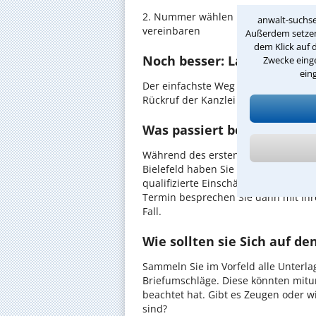
2. Nummer wählen und direkt mit de
anwalt-suchse
vereinbaren
Außerdem setzen 
dem Klick auf 
Noch besser: Lassen Sie si
Zwecke einge
ein
Der einfachste Weg zum Anwalt in Bi
Rückruf der Kanzlei anzufordern - pr
Was passiert beim anwaltli
Während des ersten Gesprächs mit I
Bielefeld haben Sie die Möglichkeit,
qualifizierte Einschätzung zu Ihrem 
Termin besprechen Sie dann mit Ihr
Fall.
Wie sollten sie Sich auf d
Sammeln Sie im Vorfeld alle Unterlag
Briefumschläge. Diese könnten mitu
beachtet hat. Gibt es Zeugen oder w
sind?