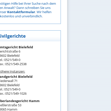
nötigen Hilfe bei Ihrer Suche nach dem
gen Anwalt? Dann schreiben Sie uns
unser
Kontaktformular
. Wir helfen
kostenlos und unverbindlich.
ivilgerichte
mtsgericht Bielefeld
erichtstraße 6
3602 Bielefeld
el.: 0521/549-0
ax.: 0521/549-2538
öhere Instanzen:
andgericht Bielefeld
iederwall 71
3602 Bielefeld
el.: 0521/549-0
ax.: 0521/549-1026
berlandesgericht Hamm
eßlerstraße 53
9065 Hamm