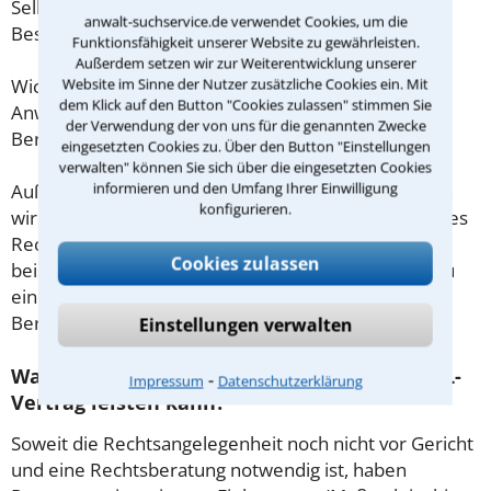
Selbstständige oder Freiberufler gilt diese
anwalt-suchservice.de verwendet Cookies, um die
Beschränkung nicht.
Funktionsfähigkeit unserer Website zu gewährleisten.
Außerdem setzen wir zur Weiterentwicklung unserer
Wichtig daher: Klären Sie die Kostenfrage mit Ihrem
Website im Sinne der Nutzer zusätzliche Cookies ein. Mit
dem Klick auf den Button "Cookies zulassen" stimmen Sie
Anwalt aus Bochum schon zu Beginn der ersten
der Verwendung der von uns für die genannten Zwecke
Beratung.
eingesetzten Cookies zu. Über den Button "Einstellungen
verwalten" können Sie sich über die eingesetzten Cookies
informieren und den Umfang Ihrer Einwilligung
Außerdem gut zu wissen: Gemäß § 34 Absatz 2 RVG
konfigurieren.
wird die Beratungsgebühr auf weitere Tätigkeiten des
Rechtsanwalts angerechnet. Sollte es also
Cookies zulassen
beispielsweise aufgrund des Beratungsgesprächs zu
einem Prozess kommen, so kann der Anwalt diese
Beratungsgebühr nicht mehr abrechnen.
Einstellungen verwalten
Was tun wenn ich mir keinen Anwalt für DSL-
⁃
Impressum
Datenschutzerklärung
Vertrag leisten kann?
Soweit die Rechtsangelegenheit noch nicht vor Gericht
und eine Rechtsberatung notwendig ist, haben