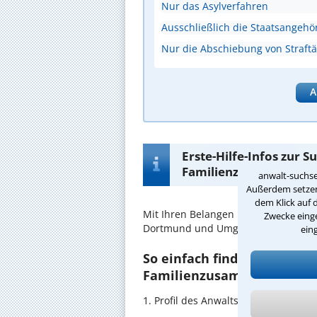
Nur das Asylverfahren
Ausschließlich die Staatsangehör
Nur die Abschiebung von Straftä
A
Erste-Hilfe-Infos zur 
Familienzusammenfüh
anwalt-suchse
Außerdem setzen 
dem Klick auf 
Mit Ihren Belangen im
Familienzus
Zwecke einge
Dortmund und Umgebung in guten 
ein
So einfach finden Sie den 
Familienzusammenführung
1. Profil des Anwalts für Familie