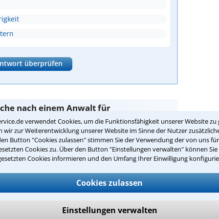
igkeit
tern
ntwort überprüfen
Suche nach einem Anwalt für
rung in Dortmund
rvice.de verwendet Cookies, um die Funktionsfähigkeit unserer Website zu 
wir zur Weiterentwicklung unserer Website im Sinne der Nutzer zusätzliche
den Button "Cookies zulassen" stimmen Sie der Verwendung der von uns fü
ammenführung
sind Sie bei unseren Anwälten aus
setzten Cookies zu. Über den Button "Einstellungen verwalten" können Sie 
Händen.
gesetzten Cookies informieren und den Umfang Ihrer Einwilligung konfigurie
passenden Anwalt für
Cookies zulassen
 in Dortmund:
nzusammenführung in Ihrer Umgebung auswählen
Einstellungen verwalten