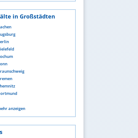
älte in Großstädten
achen
ugsburg
erlin
ielefeld
ochum
onn
raunschweig
remen
hemnitz
ortmund
ehr anzeigen
s