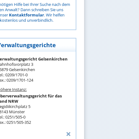
nötigen Hilfe bei Ihrer Suche nach dem
gen Anwalt? Dann schreiben Sie uns
unser
Kontaktformular
. Wir helfen
kostenlos und unverbindlich.
Verwaltungsgerichte
erwaltungsgericht Gelsenkirchen
ahnhofsvorplatz 3
5879 Gelsenkirchen
el.: 0209/1701-0
ax.: 0209/1701-124
öhere Instanz:
berverwaltungsgericht für das
and NRW
egidiikirchplatz 5
8143 Münster
el.: 0251/505-0
ax.: 0251/505-352