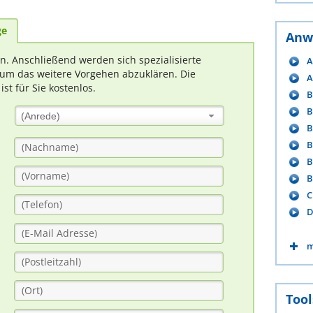
ge
Anw
rn. Anschließend werden sich spezialisierte
A
um das weitere Vorgehen abzuklären. Die
A
t für Sie kostenlos.
B
B
(Anrede)
B
B
B
B
C
D
m
Tool