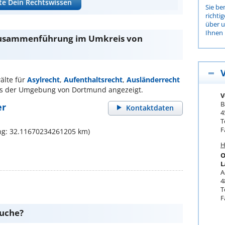
te Dein Rechtswissen
Sie be
richti
über 
Ihnen 
zusammenführung im Umkreis von
älte für
Asylrecht
,
Aufenthaltsrecht
,
Ausländerrecht
s der Umgebung von Dortmund angezeigt.
V
B
er
Kontaktdaten
4
T
F
ng: 32.11670234261205 km)
H
O
L
A
4
T
F
suche?