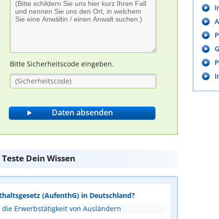
I
A
P
G
P
Bitte Sicherheitscode eingeben.
I
 Teste Dein Wissen
thaltsgesetz (AufenthG) in Deutschland?
d die Erwerbstätigkeit von Ausländern