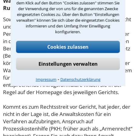
Was tun wenn ich mir keinen Anwalt für
dem Klick auf den Button "Cookies zulassen" stimmen Sie
Rufmord leisten kann?
der Verwendung der von uns für die genannten Zwecke
eingesetzten Cookies zu. Über den Button "Einstellungen
Soweit die Rechtsangelegenheit noch nicht vor Gericht
verwalten" können Sie sich über die eingesetzten Cookies
informieren und den Umfang Ihrer Einwilligung
und eine Rechtsberatung notwendig ist, haben
konfigurieren.
Personen mit geringem Einkommen (Maßstab ist hier
in der Regel der Sozialhilfesatz) die Möglichkeit, einen
Cookies zulassen
Beratungshilfeschein gemäß § 1 Beratungshilfegesetz
(BerHG) zu beantragen. Wird dieser bewilligt, so
können Sie sich hiermit von einem Rechtsanwalt Ihrer
Einstellungen verwalten
Wahl kostenfrei beraten lassen. Der Antrag ist bei dem
für Sie zuständigen Amtsgericht zu stellen,
⁃
Impressum
Datenschutzerklärung
entsprechende Antragsformulare finden Sie in der
Regel auf der Homepage des jeweiligen Gerichts.
Kommt es zum Rechtsstreit vor Gericht, hat jeder, der
nicht in der Lage ist, die Anwaltskosten für ein
Verfahren aufzubringen, Anspruch auf
Prozesskostenhilfe (PKH; früher auch als „Armenrecht“
bezeichnet). Fragen Sie auch dazu Ihren Anwalt.