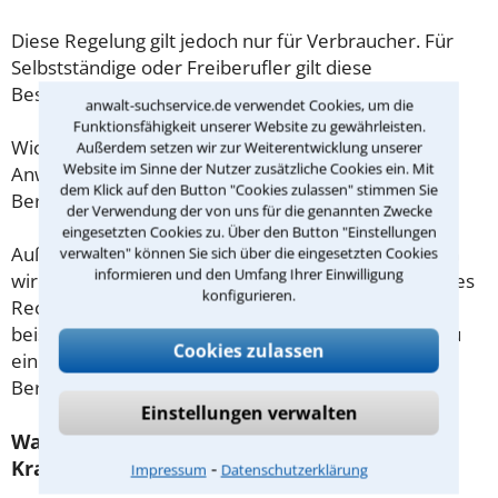
Diese Regelung gilt jedoch nur für Verbraucher. Für
Selbstständige oder Freiberufler gilt diese
Beschränkung nicht.
anwalt-suchservice.de verwendet Cookies, um die
Funktionsfähigkeit unserer Website zu gewährleisten.
Wichtig daher: Klären Sie die Kostenfrage mit Ihrem
Außerdem setzen wir zur Weiterentwicklung unserer
Website im Sinne der Nutzer zusätzliche Cookies ein. Mit
Anwalt aus Euskirchen schon zu Beginn der ersten
dem Klick auf den Button "Cookies zulassen" stimmen Sie
Beratung.
der Verwendung der von uns für die genannten Zwecke
eingesetzten Cookies zu. Über den Button "Einstellungen
Außerdem gut zu wissen: Gemäß § 34 Absatz 2 RVG
verwalten" können Sie sich über die eingesetzten Cookies
informieren und den Umfang Ihrer Einwilligung
wird die Beratungsgebühr auf weitere Tätigkeiten des
konfigurieren.
Rechtsanwalts angerechnet. Sollte es also
beispielsweise aufgrund des Beratungsgesprächs zu
Cookies zulassen
einem Prozess kommen, so kann der Anwalt diese
Beratungsgebühr nicht mehr abrechnen.
Einstellungen verwalten
Was tun wenn ich mir keinen Anwalt für
Krankentagegeldversicherung leisten kann?
⁃
Impressum
Datenschutzerklärung