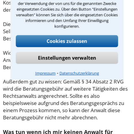
Kosten für das erste Beratungsgespräch betragen
der Verwendung der von uns für die genannten Zwecke
demnach maximal 190,00 € zzgl. MwSt.
eingesetzten Cookies zu. Über den Button "Einstellungen
verwalten" können Sie sich über die eingesetzten Cookies
informieren und den Umfang Ihrer Einwilligung
Diese Regelung gilt jedoch nur für Verbraucher. Für
konfigurieren.
Selbstständige oder Freiberufler gilt diese
Beschränkung nicht.
Cookies zulassen
Wichtig daher: Klären Sie die Kostenfrage mit Ihrem
Einstellungen verwalten
Anwalt aus Heidelberg schon zu Beginn der ersten
Beratung.
⁃
Impressum
Datenschutzerklärung
Außerdem gut zu wissen: Gemäß § 34 Absatz 2 RVG
wird die Beratungsgebühr auf weitere Tätigkeiten des
Rechtsanwalts angerechnet. Sollte es also
beispielsweise aufgrund des Beratungsgesprächs zu
einem Prozess kommen, so kann der Anwalt diese
Beratungsgebühr nicht mehr abrechnen.
Was tun wenn ich mir keinen Anwalt für