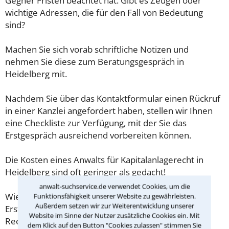
Gegner Fristen beachtet hat. Gibt es Zeugen oder
wichtige Adressen, die für den Fall von Bedeutung
sind?
Machen Sie sich vorab schriftliche Notizen und
nehmen Sie diese zum Beratungsgespräch in
Heidelberg mit.
Nachdem Sie über das Kontaktformular einen Rückruf
in einer Kanzlei angefordert haben, stellen wir Ihnen
eine Checkliste zur Verfügung, mit der Sie das
Erstgespräch ausreichend vorbereiten können.
Die Kosten eines Anwalts für Kapitalanlagerecht in
Heidelberg sind oft geringer als gedacht!
anwalt-suchservice.de verwendet Cookies, um die
Wieviel ein Rechtsanwalt in Heidelberg für eine
Funktionsfähigkeit unserer Website zu gewährleisten.
Außerdem setzen wir zur Weiterentwicklung unserer
Erstberatung verlangen darf, ist in §34 des
Website im Sinne der Nutzer zusätzliche Cookies ein. Mit
Rechtsanwaltsvergütungsgesetz (RVG) geregelt. Die
dem Klick auf den Button "Cookies zulassen" stimmen Sie