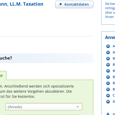
nn, LL.M. Taxation
Sie be
Kontaktdaten
richti
über 
Ihnen 
Anw
A
A
suche?
B
B
B
ge
B
B
rn. Anschließend werden sich spezialisierte
B
um das weitere Vorgehen abzuklären. Die
C
t für Sie kostenlos.
D
(Anrede)
m