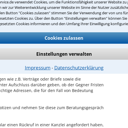
rvice.de verwendet Cookies, um die Funktionsfähigkeit unserer Website zu 
inden ist es, über unser Kontaktformular einen
wir zur Weiterentwicklung unserer Website im Sinne der Nutzer zusätzliche
obieren Sie es gleich aus.
den Button "Cookies zulassen" stimmen Sie der Verwendung der von uns fü
setzten Cookies zu. Über den Button "Einstellungen verwalten" können Sie 
ichen Erstgespräch in Minden?
gesetzten Cookies informieren und den Umfang Ihrer Einwilligung konfigurie
hrem Rechtsanwalt für Strafverteidigung in Minden
Cookies zulassen
en Sachverhalt zu schildern, sodass Sie eine
Fall und Ihren Erfolgsaussichten erhalten. In diesem
em Anwalt auch die weitere Vorgehensweise in Ihrem
Einstellungen verwalten
Impressum
Datenschutzerklärung
⁃
en Termin beim Anwalt vorbereiten?
en wie z.B. Verträge oder Briefe sowie die
nter Aufschluss darüber geben, ob der Gegner Fristen
ichtige Adressen, die für den Fall von Bedeutung
 Notizen und nehmen Sie diese zum Beratungsgespräch
ar einen Rückruf in einer Kanzlei angefordert haben,