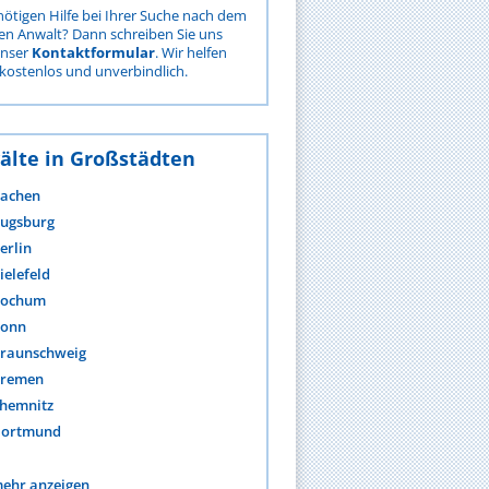
nötigen Hilfe bei Ihrer Suche nach dem
gen Anwalt? Dann schreiben Sie uns
unser
Kontaktformular
. Wir helfen
kostenlos und unverbindlich.
älte in Großstädten
achen
ugsburg
erlin
ielefeld
ochum
onn
raunschweig
remen
hemnitz
ortmund
ehr anzeigen