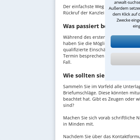
anwalt-suchse
Der einfachste Weg zum Anwalt in M
Außerdem setzen 
Rückruf der Kanzlei anzufordern - pr
dem Klick auf 
Zwecke einge
Was passiert beim anwaltl
ein
Während des ersten Gesprächs mit I
haben Sie die Möglichkeit, in Ruhe d
qualifizierte Einschätzung zu Ihrem 
Termin besprechen Sie dann mit Ihr
Fall.
Wie sollten sie Sich auf d
Sammeln Sie im Vorfeld alle Unterlag
Briefumschläge. Diese könnten mitu
beachtet hat. Gibt es Zeugen oder w
sind?
Machen Sie sich vorab schriftliche
in Minden mit.
Nachdem Sie über das Kontaktformul