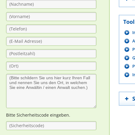
Tool
I
A
P
G
P
I
Bitte Sicherheitscode eingeben.