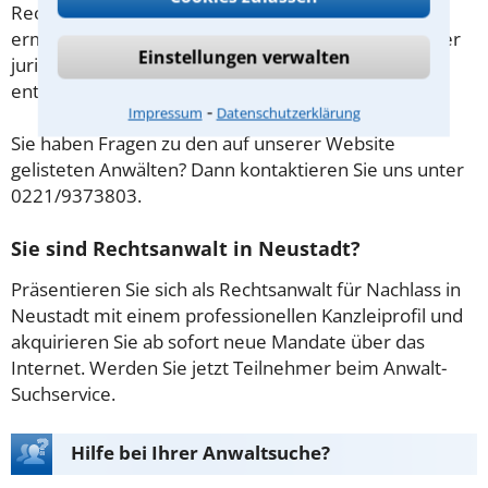
Rechtsanwalt als Streitschlichter in Neustadt
ermöglicht es Ihnen und ihrem Konfliktpartner, unter
Einstellungen verwalten
juristischer Leitung einvernehmliche Lösungen zu
entwickeln.
⁃
Impressum
Datenschutzerklärung
Sie haben Fragen zu den auf unserer Website
gelisteten Anwälten? Dann kontaktieren Sie uns unter
0221/9373803.
Sie sind Rechtsanwalt in Neustadt?
Präsentieren Sie sich als Rechtsanwalt für Nachlass in
Neustadt mit einem professionellen Kanzleiprofil und
akquirieren Sie ab sofort neue Mandate über das
Internet. Werden Sie jetzt Teilnehmer beim Anwalt-
Suchservice.
Hilfe bei Ihrer Anwaltsuche?