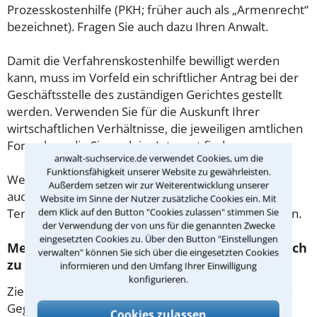
Prozesskostenhilfe (PKH; früher auch als „Armenrecht“
bezeichnet). Fragen Sie auch dazu Ihren Anwalt.
Damit die Verfahrenskostenhilfe bewilligt werden
kann, muss im Vorfeld ein schriftlicher Antrag bei der
Geschäftsstelle des zuständigen Gerichtes gestellt
werden. Verwenden Sie für die Auskunft Ihrer
wirtschaftlichen Verhältnisse, die jeweiligen amtlichen
Formulare, die Sie auch im Internet finden.
anwalt-suchservice.de verwendet Cookies, um die
Funktionsfähigkeit unserer Website zu gewährleisten.
Weitere Fragen zur Prozesskostenhilfe können Sie
Außerdem setzen wir zur Weiterentwicklung unserer
auch der jeweiligen Kanzlei in Neustadt bei der
Website im Sinne der Nutzer zusätzliche Cookies ein. Mit
Terminvereinbarung bzw. im ersten Gespräch stellen.
dem Klick auf den Button "Cookies zulassen" stimmen Sie
der Verwendung der von uns für die genannten Zwecke
eingesetzten Cookies zu. Über den Button "Einstellungen
Mediation in Neustadt – Vertragen statt gleich
verwalten" können Sie sich über die eingesetzten Cookies
zu Klagen!
informieren und den Umfang Ihrer Einwilligung
konfigurieren.
Ziel der Mediation ist es Konflikte im Dialog mit dem
Gegner zu lösen, statt die Gerichte zu bemühen. Ein
Cookies zulassen