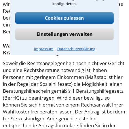
wird die Beratungsgebühr auf weitere Tätigkeiten des
konfigurieren.
Rechtsanwalts angerechnet. Sollte es also
beispielsweise aufgrund des Beratungsgesprächs zu
Cookies zulassen
einem Prozess kommen, so kann der Anwalt diese
Beratungsgebühr nicht mehr abrechnen.
Einstellungen verwalten
Was tun wenn ich mir keinen Anwalt für
⁃
Impressum
Datenschutzerklärung
Krankenversicherungsrecht leisten kann?
Soweit die Rechtsangelegenheit noch nicht vor Gericht
und eine Rechtsberatung notwendig ist, haben
Personen mit geringem Einkommen (Maßstab ist hier
in der Regel der Sozialhilfesatz) die Möglichkeit, einen
Beratungshilfeschein gemäß § 1 Beratungshilfegesetz
(BerHG) zu beantragen. Wird dieser bewilligt, so
können Sie sich hiermit von einem Rechtsanwalt Ihrer
Wahl kostenfrei beraten lassen. Der Antrag ist bei dem
für Sie zuständigen Amtsgericht zu stellen,
entsprechende Antragsformulare finden Sie in der