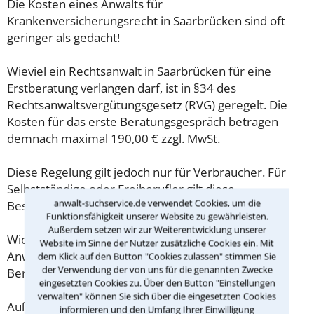
Die Kosten eines Anwalts für
Krankenversicherungsrecht in Saarbrücken sind oft
geringer als gedacht!
Wieviel ein Rechtsanwalt in Saarbrücken für eine
Erstberatung verlangen darf, ist in §34 des
Rechtsanwaltsvergütungsgesetz (RVG) geregelt. Die
Kosten für das erste Beratungsgespräch betragen
demnach maximal 190,00 € zzgl. MwSt.
Diese Regelung gilt jedoch nur für Verbraucher. Für
Selbstständige oder Freiberufler gilt diese
anwalt-suchservice.de verwendet Cookies, um die
Beschränkung nicht.
Funktionsfähigkeit unserer Website zu gewährleisten.
Außerdem setzen wir zur Weiterentwicklung unserer
Wichtig daher: Klären Sie die Kostenfrage mit Ihrem
Website im Sinne der Nutzer zusätzliche Cookies ein. Mit
Anwalt aus Saarbrücken schon zu Beginn der ersten
dem Klick auf den Button "Cookies zulassen" stimmen Sie
der Verwendung der von uns für die genannten Zwecke
Beratung.
eingesetzten Cookies zu. Über den Button "Einstellungen
verwalten" können Sie sich über die eingesetzten Cookies
Außerdem gut zu wissen: Gemäß § 34 Absatz 2 RVG
informieren und den Umfang Ihrer Einwilligung