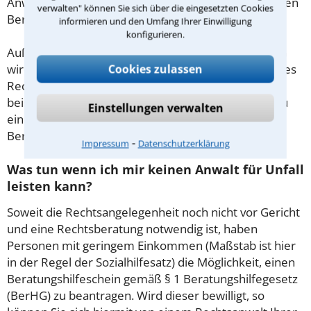
Anwalt aus Schmallenberg schon zu Beginn der ersten
verwalten" können Sie sich über die eingesetzten Cookies
Beratung.
informieren und den Umfang Ihrer Einwilligung
konfigurieren.
Außerdem gut zu wissen: Gemäß § 34 Absatz 2 RVG
Cookies zulassen
wird die Beratungsgebühr auf weitere Tätigkeiten des
Rechtsanwalts angerechnet. Sollte es also
beispielsweise aufgrund des Beratungsgesprächs zu
Einstellungen verwalten
einem Prozess kommen, so kann der Anwalt diese
Beratungsgebühr nicht mehr abrechnen.
⁃
Impressum
Datenschutzerklärung
Was tun wenn ich mir keinen Anwalt für Unfall
leisten kann?
Soweit die Rechtsangelegenheit noch nicht vor Gericht
und eine Rechtsberatung notwendig ist, haben
Personen mit geringem Einkommen (Maßstab ist hier
in der Regel der Sozialhilfesatz) die Möglichkeit, einen
Beratungshilfeschein gemäß § 1 Beratungshilfegesetz
(BerHG) zu beantragen. Wird dieser bewilligt, so