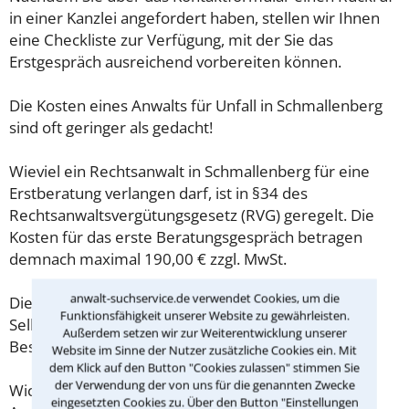
in einer Kanzlei angefordert haben, stellen wir Ihnen
eine Checkliste zur Verfügung, mit der Sie das
Erstgespräch ausreichend vorbereiten können.
Die Kosten eines Anwalts für Unfall in Schmallenberg
sind oft geringer als gedacht!
Wieviel ein Rechtsanwalt in Schmallenberg für eine
Erstberatung verlangen darf, ist in §34 des
Rechtsanwaltsvergütungsgesetz (RVG) geregelt. Die
Kosten für das erste Beratungsgespräch betragen
demnach maximal 190,00 € zzgl. MwSt.
anwalt-suchservice.de verwendet Cookies, um die
Diese Regelung gilt jedoch nur für Verbraucher. Für
Funktionsfähigkeit unserer Website zu gewährleisten.
Selbstständige oder Freiberufler gilt diese
Außerdem setzen wir zur Weiterentwicklung unserer
Beschränkung nicht.
Website im Sinne der Nutzer zusätzliche Cookies ein. Mit
dem Klick auf den Button "Cookies zulassen" stimmen Sie
der Verwendung der von uns für die genannten Zwecke
Wichtig daher: Klären Sie die Kostenfrage mit Ihrem
eingesetzten Cookies zu. Über den Button "Einstellungen