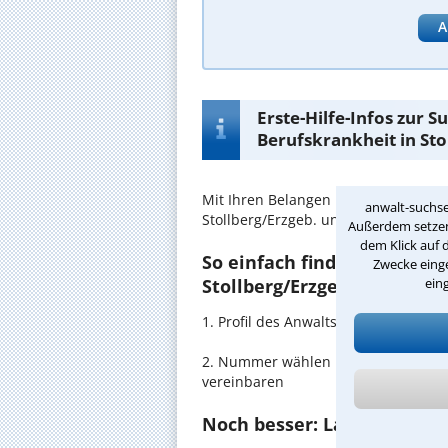
A
Erste-Hilfe-Infos zur 
Berufskrankheit in Sto
Mit Ihren Belangen im
Berufskrankh
anwalt-suchse
Stollberg/Erzgeb. und Umgebung in
Außerdem setzen 
dem Klick auf 
So einfach finden Sie den 
Zwecke einge
ein
Stollberg/Erzgeb.:
1. Profil des Anwalts für Berufskra
2. Nummer wählen und direkt mit de
vereinbaren
Noch besser: Lassen Sie si