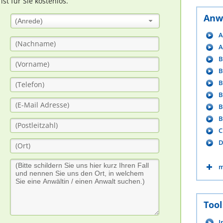
t für Sie kostenlos.
Anw
(Anrede)
A
A
B
B
B
B
B
B
C
D
m
Tool
I