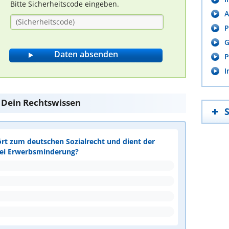
Bitte Sicherheitscode eingeben.
A
P
G
P
I
e Dein Rechtswissen
ört zum deutschen Sozialrecht und dient der
bei Erwerbsminderung?