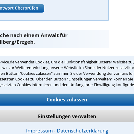
ntwort überprüfen
Suche nach einem Anwalt für
llberg/Erzgeb.
eit
sind Sie bei unseren Anwälten aus
rvice.de verwendet Cookies, um die Funktionsfähigkeit unserer Website zu 
 guten Händen.
wir zur Weiterentwicklung unserer Website im Sinne der Nutzer zusätzliche
den Button "Cookies zulassen" stimmen Sie der Verwendung der von uns fü
passenden Anwalt für Berufskrankheit in
setzten Cookies zu. Über den Button "Einstellungen verwalten" können Sie 
gesetzten Cookies informieren und den Umfang Ihrer Einwilligung konfigurie
nkheit in Ihrer Umgebung auswählen
Cookies zulassen
r Kanzlei in Stollberg/Erzgeb. einen Beratungstermin
Einstellungen verwalten
ch zurückrufen
Impressum
Datenschutzerklärung
⁃