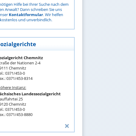
nötigen Hilfe bei Ihrer Suche nach dem
gen Anwalt? Dann schreiben Sie uns
unser
Kontaktformular
. Wir helfen
kostenlos und unverbindlich.
Sozialgerichte
ozialgericht Chemnitz
traße der Nationen 2-4
9111 Chemnitz
el.: 0371/453-0
ax.: 0371/453-8314
öhere Instanz:
ächsisches Landessozialgericht
auffahrtei 25
9120 Chemnitz
el.: 0371/453-0
ax.: 0371/453-8880