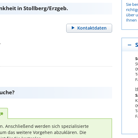
Sie be
kheit in Stollberg/Erzgeb.
richti
über 
Ihnen 
Kontaktdaten
1
.
S
S
0
T
F
H
suche?
S
K
0
T
ge
F
rn. Anschließend werden sich spezialisierte
um das weitere Vorgehen abzuklären. Die