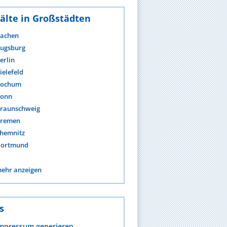
älte in Großstädten
achen
ugsburg
erlin
ielefeld
ochum
onn
raunschweig
remen
hemnitz
ortmund
ehr anzeigen
s
mpressum generieren