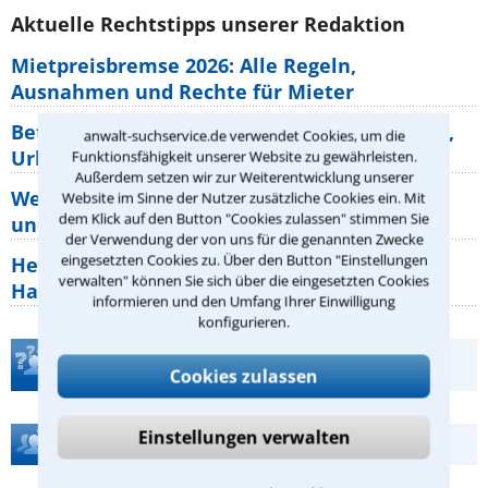
Aktuelle Rechtstipps unserer Redaktion
Mietpreisbremse 2026: Alle Regeln,
Ausnahmen und Rechte für Mieter
Betriebsausflug: 11 Antworten zu Teilnahme,
anwalt-suchservice.de verwendet Cookies, um die
Urlaub, Arbeitszeit
Funktionsfähigkeit unserer Website zu gewährleisten.
Außerdem setzen wir zur Weiterentwicklung unserer
Welche Rechte hat der Käufer eines Pferdes
Website im Sinne der Nutzer zusätzliche Cookies ein. Mit
dem Klick auf den Button "Cookies zulassen" stimmen Sie
und wie macht man sie
der Verwendung der von uns für die genannten Zwecke
eingesetzten Cookies zu. Über den Button "Einstellungen
Heizungsaustausch abgesagt: Was müssen
verwalten" können Sie sich über die eingesetzten Cookies
Hauseigentümer jetzt zum Thema
informieren und den Umfang Ihrer Einwilligung
konfigurieren.
Teste Dein Rechtswissen
Cookies zulassen
Einstellungen verwalten
Hilfe bei Ihrer Anwaltsuche?