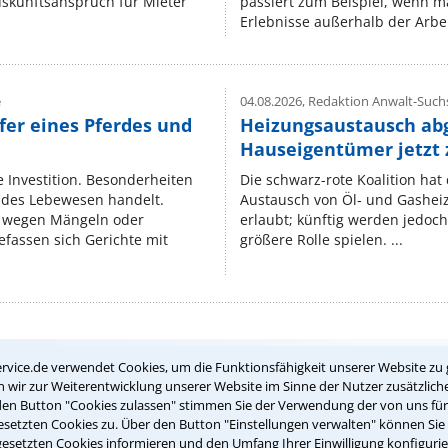
uskunftsanspruch für Mieter
passiert zum Beispiel, wenn m
Erlebnisse außerhalb der Arbeit
e
04.08.2026,
Redaktion Anwalt-Suchs
fer eines Pferdes und
Heizungsaustausch ab
Hauseigentümer jetzt
e Investition. Besonderheiten
Die schwarz-rote Koalition ha
endes Lebewesen handelt.
Austausch von Öl‑ und Gasheiz
 wegen Mängeln oder
erlaubt; künftig werden jedoch
fassen sich Gerichte mit
größere Rolle spielen. ...
Teste Dein Rechtswissen
rvice.de verwendet Cookies, um die Funktionsfähigkeit unserer Website zu 
wir zur Weiterentwicklung unserer Website im Sinne der Nutzer zusätzliche
den Button "Cookies zulassen" stimmen Sie der Verwendung der von uns fü
setzten Cookies zu. Über den Button "Einstellungen verwalten" können Sie 
suche?
gesetzten Cookies informieren und den Umfang Ihrer Einwilligung konfigurie