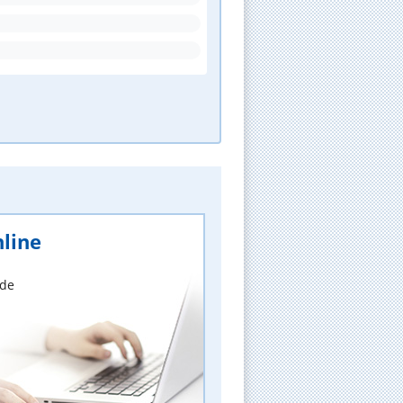
line
nde