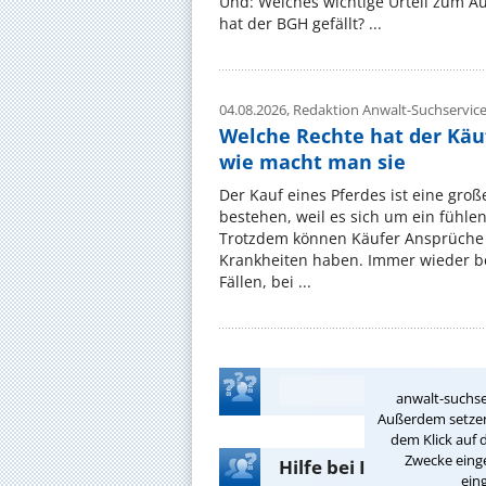
Und: Welches wichtige Urteil zum A
hat der BGH gefällt? ...
04.08.2026,
Redaktion Anwalt-Suchservic
Welche Rechte hat der Käu
wie macht man sie
Der Kauf eines Pferdes ist eine groß
bestehen, weil es sich um ein fühl
Trotzdem können Käufer Ansprüche
Krankheiten haben. Immer wieder be
Fällen, bei ...
anwalt-suchse
Außerdem setzen 
dem Klick auf 
Zwecke einge
Hilfe bei Ihrer Anwalt
ein