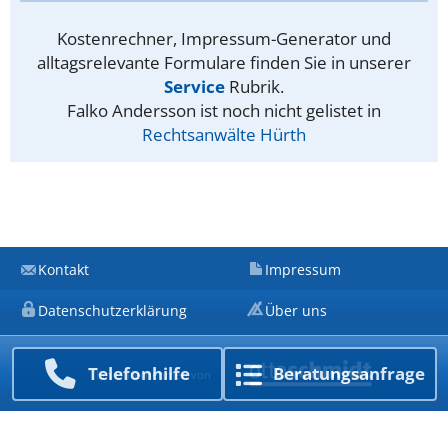
Kostenrechner, Impressum-Generator und
alltagsrelevante Formulare finden Sie in unserer
Service
Rubrik.
Falko Andersson ist noch nicht gelistet in
Rechtsanwälte Hürth
Kontakt
Impressum
Datenschutzerklärung
Über uns
Telefon­hilfe
Beratungs­anfrage
Ein Unternehmen von