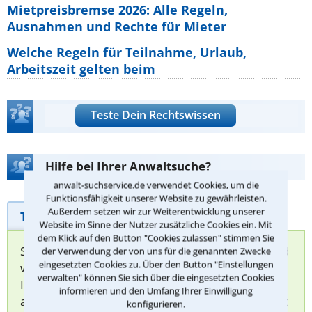
Mietpreisbremse 2026: Alle Regeln,
Ausnahmen und Rechte für Mieter
Welche Regeln für Teilnahme, Urlaub,
Arbeitszeit gelten beim
Teste Dein Rechtswissen
Hilfe bei Ihrer Anwaltsuche?
anwalt-suchservice.de verwendet Cookies, um die
Funktionsfähigkeit unserer Website zu gewährleisten.
Außerdem setzen wir zur Weiterentwicklung unserer
Telefonhilfe
Beratungsanfrage
Website im Sinne der Nutzer zusätzliche Cookies ein. Mit
dem Klick auf den Button "Cookies zulassen" stimmen Sie
Sie können hier Ihren Fall schildern. Anschließend
der Verwendung der von uns für die genannten Zwecke
eingesetzten Cookies zu. Über den Button "Einstellungen
werden sich spezialisierte Rechtsanwälte bei
verwalten" können Sie sich über die eingesetzten Cookies
Ihnen melden, um das weitere Vorgehen
informieren und den Umfang Ihrer Einwilligung
abzuklären. Die Rückmeldung durch einen Anwalt
konfigurieren.