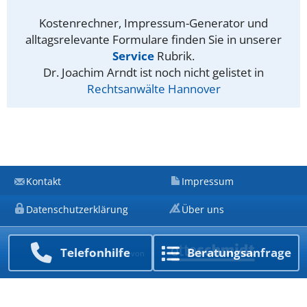
Kostenrechner, Impressum-Generator und
alltagsrelevante Formulare finden Sie in unserer
Service
Rubrik.
Dr. Joachim Arndt ist noch nicht gelistet in
Rechtsanwälte Hannover
Kontakt
Impressum
Datenschutzerklärung
Über uns
Telefon­hilfe
Beratungs­anfrage
Ein Unternehmen von