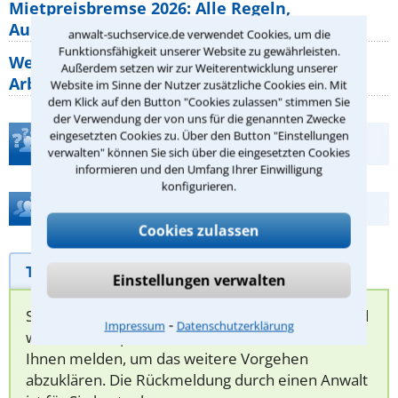
Mietpreisbremse 2026: Alle Regeln,
Ausnahmen und Rechte für Mieter
anwalt-suchservice.de verwendet Cookies, um die
Funktionsfähigkeit unserer Website zu gewährleisten.
Welche Regeln für Teilnahme, Urlaub,
Außerdem setzen wir zur Weiterentwicklung unserer
Arbeitszeit gelten beim
Website im Sinne der Nutzer zusätzliche Cookies ein. Mit
dem Klick auf den Button "Cookies zulassen" stimmen Sie
der Verwendung der von uns für die genannten Zwecke
eingesetzten Cookies zu. Über den Button "Einstellungen
Teste Dein Rechtswissen
verwalten" können Sie sich über die eingesetzten Cookies
informieren und den Umfang Ihrer Einwilligung
konfigurieren.
Hilfe bei Ihrer Anwaltsuche?
Cookies zulassen
Telefonhilfe
Beratungsanfrage
Einstellungen verwalten
Sie können hier Ihren Fall schildern. Anschließend
⁃
Impressum
Datenschutzerklärung
werden sich spezialisierte Rechtsanwälte bei
Ihnen melden, um das weitere Vorgehen
abzuklären. Die Rückmeldung durch einen Anwalt