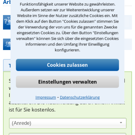
Arbeitszeit gelten beim
Funktionsfähigkeit unserer Website zu gewährleisten.
Außerdem setzen wir zur Weiterentwicklung unserer
Website im Sinne der Nutzer zusätzliche Cookies ein. Mit
Teste Dein Rechtswissen
dem Klick auf den Button "Cookies zulassen" stimmen Sie
der Verwendung der von uns für die genannten Zwecke
eingesetzten Cookies zu. Über den Button "Einstellungen
verwalten" können Sie sich über die eingesetzten Cookies
Hilfe bei Ihrer Anwaltsuche?
informieren und den Umfang Ihrer Einwilligung
konfigurieren.
Cookies zulassen
Telefonhilfe
Beratungsanfrage
Sie können hier Ihren Fall schildern. Anschließend
Einstellungen verwalten
werden sich spezialisierte Rechtsanwälte bei
Ihnen melden, um das weitere Vorgehen
⁃
Impressum
Datenschutzerklärung
abzuklären. Die Rückmeldung durch einen Anwalt
ist für Sie kostenlos.
(Anrede)