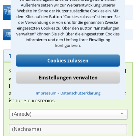
Außerdem setzen wir zur Weiterentwicklung unserer
Website im Sinne der Nutzer zusätzliche Cookies ein. Mit
Teste Dein Rechtswissen
dem Klick auf den Button "Cookies zulassen" stimmen Sie
der Verwendung der von uns für die genannten Zwecke
eingesetzten Cookies zu. Über den Button "Einstellungen
Hilfe bei Ihrer Anwaltsuche?
verwalten" können Sie sich über die eingesetzten Cookies
informieren und den Umfang Ihrer Einwilligung
konfigurieren.
Telefonhilfe
Beratungsanfrage
Cookies zulassen
Sie können hier Ihren Fall schildern. Anschließend
Einstellungen verwalten
werden sich spezialisierte Rechtsanwälte bei
Ihnen melden, um das weitere Vorgehen
⁃
abzuklären. Die Rückmeldung durch einen Anwalt
Impressum
Datenschutzerklärung
ist für Sie kostenlos.
(Anrede)