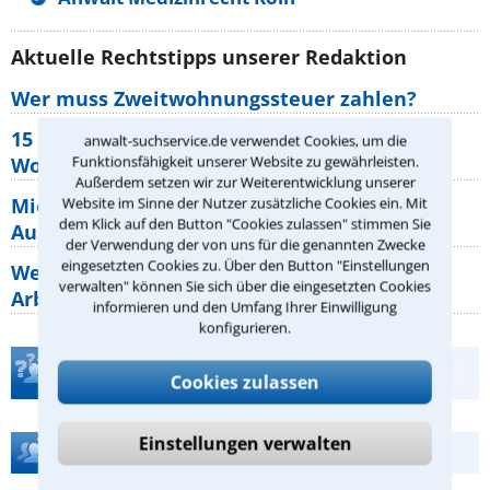
Aktuelle Rechtstipps unserer Redaktion
Wer muss Zweitwohnungssteuer zahlen?
15 elementare Rechte, die jeder
anwalt-suchservice.de verwendet Cookies, um die
Funktionsfähigkeit unserer Website zu gewährleisten.
Wohnungseigentümer kennen sollte
Außerdem setzen wir zur Weiterentwicklung unserer
Mietpreisbremse 2026: Alle Regeln,
Website im Sinne der Nutzer zusätzliche Cookies ein. Mit
dem Klick auf den Button "Cookies zulassen" stimmen Sie
Ausnahmen und Rechte für Mieter
der Verwendung der von uns für die genannten Zwecke
eingesetzten Cookies zu. Über den Button "Einstellungen
Welche Regeln für Teilnahme, Urlaub,
verwalten" können Sie sich über die eingesetzten Cookies
Arbeitszeit gelten beim
informieren und den Umfang Ihrer Einwilligung
konfigurieren.
Teste Dein Rechtswissen
Cookies zulassen
Einstellungen verwalten
Hilfe bei Ihrer Anwaltsuche?