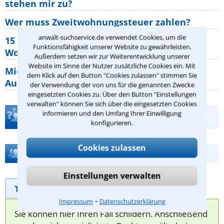
stehen mir zu?
Wer muss Zweitwohnungssteuer zahlen?
anwalt-suchservice.de verwendet Cookies, um die
15 elementare Rechte, die jeder
Funktionsfähigkeit unserer Website zu gewährleisten.
Wohnungseigentümer kennen sollte
Außerdem setzen wir zur Weiterentwicklung unserer
Website im Sinne der Nutzer zusätzliche Cookies ein. Mit
Mietpreisbremse 2026: Alle Regeln,
dem Klick auf den Button "Cookies zulassen" stimmen Sie
Ausnahmen und Rechte für Mieter
der Verwendung der von uns für die genannten Zwecke
eingesetzten Cookies zu. Über den Button "Einstellungen
verwalten" können Sie sich über die eingesetzten Cookies
informieren und den Umfang Ihrer Einwilligung
Teste Dein Rechtswissen
konfigurieren.
Cookies zulassen
Hilfe bei Ihrer Anwaltsuche?
Einstellungen verwalten
Telefonhilfe
Beratungsanfrage
⁃
Impressum
Datenschutzerklärung
Sie können hier Ihren Fall schildern. Anschließend