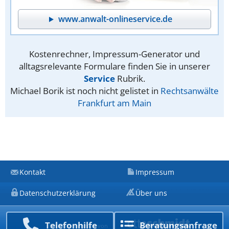
www.anwalt-onlineservice.de
Kostenrechner, Impressum-Generator und
alltagsrelevante Formulare finden Sie in unserer
Service
Rubrik.
Michael Borik ist noch nicht gelistet in
Rechtsanwälte
Frankfurt am Main
Kontakt
Impressum
Datenschutzerklärung
Über uns
Telefon­hilfe
Beratungs­anfrage
Ein Unternehmen von