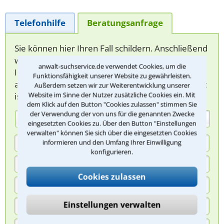
Telefonhilfe
Beratungsanfrage
Sie können hier Ihren Fall schildern. Anschließend
werden sich spezialisierte Rechtsanwälte bei
anwalt-suchservice.de verwendet Cookies, um die
Ihnen melden, um das weitere Vorgehen
Funktionsfähigkeit unserer Website zu gewährleisten.
abzuklären. Die Rückmeldung durch einen Anwalt
Außerdem setzen wir zur Weiterentwicklung unserer
ist für Sie kostenlos.
Website im Sinne der Nutzer zusätzliche Cookies ein. Mit
dem Klick auf den Button "Cookies zulassen" stimmen Sie
der Verwendung der von uns für die genannten Zwecke
(Anrede)
eingesetzten Cookies zu. Über den Button "Einstellungen
verwalten" können Sie sich über die eingesetzten Cookies
informieren und den Umfang Ihrer Einwilligung
konfigurieren.
Cookies zulassen
Einstellungen verwalten