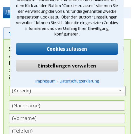
dem Klick auf den Button "Cookies zulassen" stimmen Sie
der Verwendung der von uns für die genannten Zwecke
Hilfe bei Ihrer Anwaltsuche?
eingesetzten Cookies zu. Über den Button "Einstellungen
verwalten" können Sie sich über die eingesetzten Cookies
informieren und den Umfang Ihrer Einwilligung
Telefonhilfe
Beratungsanfrage
konfigurieren.
Sie können hier Ihren Fall schildern. Anschließend
Cookies zulassen
werden sich spezialisierte Rechtsanwälte bei
Ihnen melden, um das weitere Vorgehen
Einstellungen verwalten
abzuklären. Die Rückmeldung durch einen Anwalt
ist für Sie kostenlos.
⁃
Impressum
Datenschutzerklärung
(Anrede)