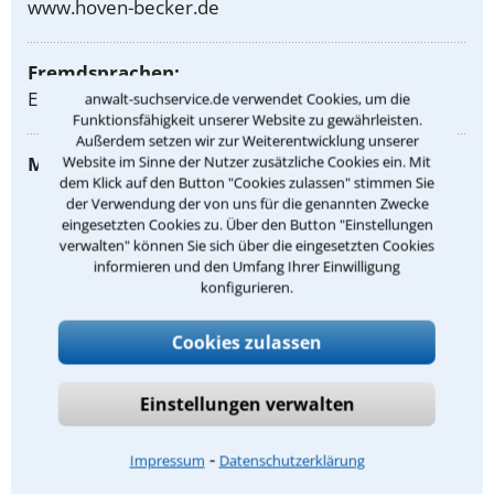
www.hoven-becker.de
Fremdsprachen:
Englisch
anwalt-suchservice.de verwendet Cookies, um die
Funktionsfähigkeit unserer Website zu gewährleisten.
Außerdem setzen wir zur Weiterentwicklung unserer
Meine Rechtsgebiete:
Website im Sinne der Nutzer zusätzliche Cookies ein. Mit
dem Klick auf den Button "Cookies zulassen" stimmen Sie
Arbeitsrecht
der Verwendung der von uns für die genannten Zwecke
eingesetzten Cookies zu. Über den Button "Einstellungen
Kaufrecht
verwalten" können Sie sich über die eingesetzten Cookies
informieren und den Umfang Ihrer Einwilligung
Betriebsverfassungsrecht
konfigurieren.
Werkvertragsrecht
Cookies zulassen
Kündigungsschutzrecht
Tarifvertragsrecht
Einstellungen verwalten
Mietrecht
⁃
Impressum
Datenschutzerklärung
Pachtrecht