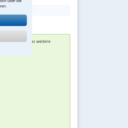
sich über die
ren.
nen melden, um das weitere