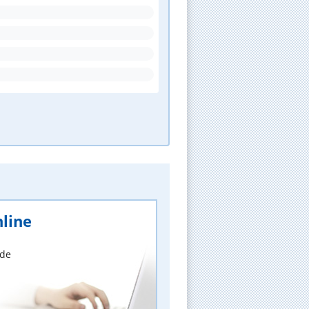
line
nde