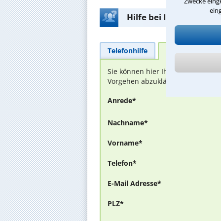
Zwecke einge
ein
Hilfe bei Ihrer Anwalt
Telefonhilfe
Beratungsanfra
Sie können hier Ihren Fall schild
Vorgehen abzuklären. Die Rückmel
Anrede*
Nachname*
Vorname*
Telefon*
E-Mail Adresse*
PLZ*