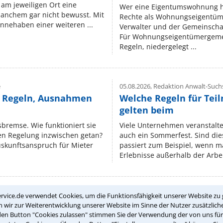
am jeweiligen Ort eine
Wer eine Eigentumswohnung hat
manchem gar nicht bewusst. Mit
Rechte als Wohnungseigentüm
nnehaben einer weiteren ...
Verwalter und der Gemeinschaf
Für Wohnungseigentümergemei
Regeln, niedergelegt ...
e
05.08.2026,
Redaktion Anwalt-Suchs
e Regeln, Ausnahmen
Welche Regeln für Teil
gelten beim
isbremse. Wie funktioniert sie
Viele Unternehmen veranstalt
nen Regelung inzwischen getan?
auch ein Sommerfest. Sind dies
uskunftsanspruch für Mieter
passiert zum Beispiel, wenn m
Erlebnisse außerhalb der Arbeit
rvice.de verwendet Cookies, um die Funktionsfähigkeit unserer Website zu 
Teste Dein Rechtswissen
wir zur Weiterentwicklung unserer Website im Sinne der Nutzer zusätzliche
den Button "Cookies zulassen" stimmen Sie der Verwendung der von uns fü