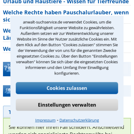
Urlaub und Haustiere - Wissen für Tierfreunde
Welche Rechte haben Pauschalurlauber, wenn
sich die Abflugzeiten Ihres
anwalt-suchservice.de verwendet Cookies, um die
Funktionsfähigkeit unserer Website zu gewährleisten.
Welche Rechte habe ich, wenn die Nachbarn
Außerdem setzen wir zur Weiterentwicklung unserer
Lärm machen?
Website im Sinne der Nutzer zusätzliche Cookies ein. Mit
dem Klick auf den Button "Cookies zulassen" stimmen Sie
Wer muss Zweitwohnungssteuer zahlen?
der Verwendung der von uns für die genannten Zwecke
eingesetzten Cookies zu. Über den Button "Einstellungen
verwalten" können Sie sich über die eingesetzten Cookies
informieren und den Umfang Ihrer Einwilligung
Teste Dein Rechtswissen
konfigurieren.
Cookies zulassen
Hilfe bei Ihrer Anwaltsuche?
Einstellungen verwalten
Telefonhilfe
Beratungsanfrage
⁃
Impressum
Datenschutzerklärung
Sie können hier Ihren Fall schildern. Anschließend