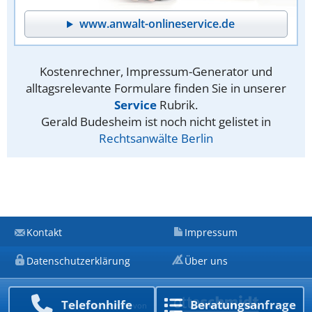
www.anwalt-onlineservice.de
Kostenrechner, Impressum-Generator und
alltagsrelevante Formulare finden Sie in unserer
Service
Rubrik.
Gerald Budesheim ist noch nicht gelistet in
Rechtsanwälte Berlin
Kontakt
Impressum
Datenschutzerklärung
Über uns
Telefon­hilfe
Beratungs­anfrage
Ein Unternehmen von