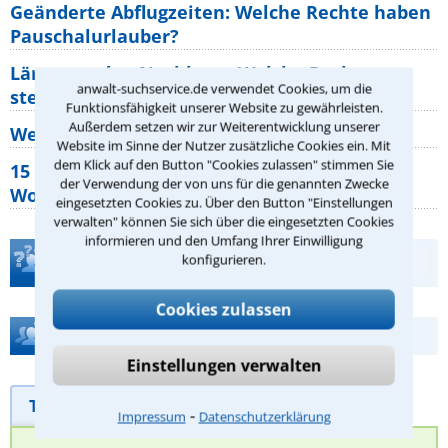
Geänderte Abflugzeiten: Welche Rechte haben
Pauschalurlauber?
Lärm von den Nachbarn: Welche Rechte
anwalt-suchservice.de verwendet Cookies, um die
stehen mir zu?
Funktionsfähigkeit unserer Website zu gewährleisten.
Außerdem setzen wir zur Weiterentwicklung unserer
Wer muss Zweitwohnungssteuer zahlen?
Website im Sinne der Nutzer zusätzliche Cookies ein. Mit
dem Klick auf den Button "Cookies zulassen" stimmen Sie
15 elementare Rechte, die jeder
der Verwendung der von uns für die genannten Zwecke
Wohnungseigentümer kennen sollte
eingesetzten Cookies zu. Über den Button "Einstellungen
verwalten" können Sie sich über die eingesetzten Cookies
informieren und den Umfang Ihrer Einwilligung
Teste Dein Rechtswissen
konfigurieren.
Cookies zulassen
Hilfe bei Ihrer Anwaltsuche?
Einstellungen verwalten
Telefonhilfe
Beratungsanfrage
⁃
Impressum
Datenschutzerklärung