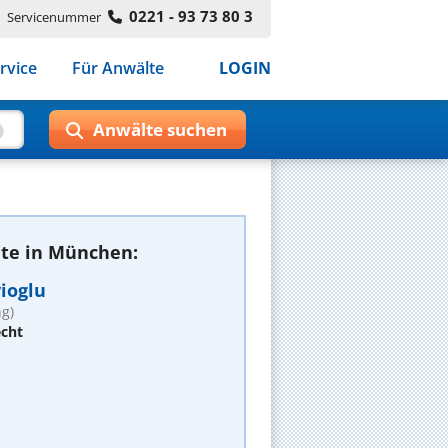
0221 - 93 73 80 3
Servicenummer
rvice
Für Anwälte
LOGIN
te in München:
yioglu
g)
echt