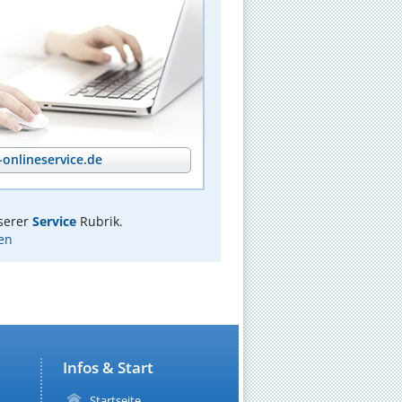
onlineservice.de
serer
Service
Rubrik.
en
Infos & Start
Startseite