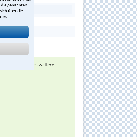
r die genannten
sich über die
ren.
nen melden, um das weitere