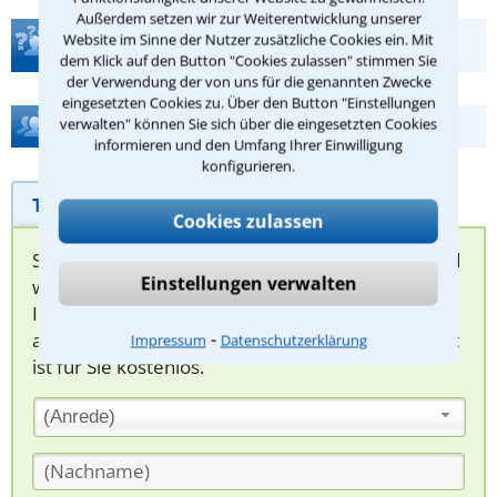
Außerdem setzen wir zur Weiterentwicklung unserer
Website im Sinne der Nutzer zusätzliche Cookies ein. Mit
Teste Dein Rechtswissen
dem Klick auf den Button "Cookies zulassen" stimmen Sie
der Verwendung der von uns für die genannten Zwecke
eingesetzten Cookies zu. Über den Button "Einstellungen
Hilfe bei Ihrer Anwaltsuche?
verwalten" können Sie sich über die eingesetzten Cookies
informieren und den Umfang Ihrer Einwilligung
konfigurieren.
Telefonhilfe
Beratungsanfrage
Cookies zulassen
Sie können hier Ihren Fall schildern. Anschließend
Einstellungen verwalten
werden sich spezialisierte Rechtsanwälte bei
Ihnen melden, um das weitere Vorgehen
⁃
abzuklären. Die Rückmeldung durch einen Anwalt
Impressum
Datenschutzerklärung
ist für Sie kostenlos.
(Anrede)