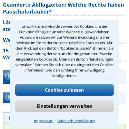
Geänderte Abflugzeiten: Welche Rechte haben
Pauschalurlauber?
Lärm von den Nachbarn: Welche Rechte
anwalt-suchservice.de verwendet Cookies, um die
stehen mir zu?
Funktionsfähigkeit unserer Website zu gewährleisten.
Außerdem setzen wir zur Weiterentwicklung unserer
Wer muss Zweitwohnungssteuer zahlen?
Website im Sinne der Nutzer zusätzliche Cookies ein. Mit
dem Klick auf den Button "Cookies zulassen" stimmen Sie
15 elementare Rechte, die jeder
der Verwendung der von uns für die genannten Zwecke
Wohnungseigentümer kennen sollte
eingesetzten Cookies zu. Über den Button "Einstellungen
verwalten" können Sie sich über die eingesetzten Cookies
informieren und den Umfang Ihrer Einwilligung
konfigurieren.
Teste Dein Rechtswissen
Cookies zulassen
Hilfe bei Ihrer Anwaltsuche?
Einstellungen verwalten
Telefonhilfe
Beratungsanfrage
⁃
Impressum
Datenschutzerklärung