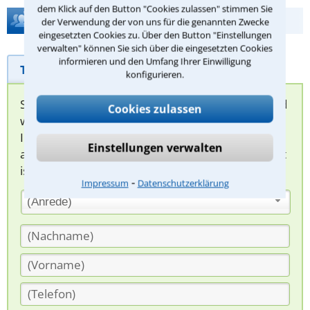
dem Klick auf den Button "Cookies zulassen" stimmen Sie
Hilfe bei Ihrer Anwaltsuche?
der Verwendung der von uns für die genannten Zwecke
eingesetzten Cookies zu. Über den Button "Einstellungen
verwalten" können Sie sich über die eingesetzten Cookies
informieren und den Umfang Ihrer Einwilligung
Telefonhilfe
Beratungsanfrage
konfigurieren.
Sie können hier Ihren Fall schildern. Anschließend
Cookies zulassen
werden sich spezialisierte Rechtsanwälte bei
Ihnen melden, um das weitere Vorgehen
Einstellungen verwalten
abzuklären. Die Rückmeldung durch einen Anwalt
ist für Sie kostenlos.
⁃
Impressum
Datenschutzerklärung
(Anrede)