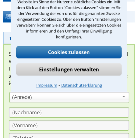
Website im Sinne der Nutzer zusätzliche Cookies ein. Mit
dem Klick auf den Button "Cookies zulassen" stimmen Sie
der Verwendung der von uns für die genannten Zwecke
Hilfe bei Ihrer Anwaltsuche?
eingesetzten Cookies zu. Über den Button "Einstellungen
verwalten" können Sie sich über die eingesetzten Cookies
informieren und den Umfang Ihrer Einwilligung
konfigurieren.
Telefonhilfe
Beratungsanfrage
Cookies zulassen
Sie können hier Ihren Fall schildern. Anschließend
werden sich spezialisierte Rechtsanwälte bei
Ihnen melden, um das weitere Vorgehen
Einstellungen verwalten
abzuklären. Die Rückmeldung durch einen Anwalt
ist für Sie kostenlos.
⁃
Impressum
Datenschutzerklärung
(Anrede)