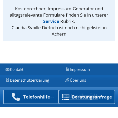
Kostenrechner, Impressum-Generator und
alltagsrelevante Formulare finden Sie in unserer
Service
Rubrik.
Claudia Sybille Dietrich ist noch nicht gelistet in
Achern
Kontakt
Impressum
Datenschutzerklärung
Über uns
Telefon­hilfe
Beratungs­anfrage
Ein Unternehmen von