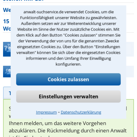
Wer muss Zweitwohnungssteuer zahlen?
anwalt-suchservice.de verwendet Cookies, um die
Funktionsfähigkeit unserer Website zu gewährleisten.
15 elementare Rechte, die jeder
Außerdem setzen wir zur Weiterentwicklung unserer
Wohnungseigentümer kennen sollte
Website im Sinne der Nutzer zusätzliche Cookies ein. Mit
dem Klick auf den Button "Cookies zulassen" stimmen Sie
der Verwendung der von uns für die genannten Zwecke
eingesetzten Cookies zu. Über den Button "Einstellungen
Teste Dein Rechtswissen
verwalten" können Sie sich über die eingesetzten Cookies
informieren und den Umfang Ihrer Einwilligung
konfigurieren.
Hilfe bei Ihrer Anwaltsuche?
Cookies zulassen
Telefonhilfe
Beratungsanfrage
Einstellungen verwalten
Sie können hier Ihren Fall schildern. Anschließend
⁃
Impressum
Datenschutzerklärung
werden sich spezialisierte Rechtsanwälte bei
Ihnen melden, um das weitere Vorgehen
abzuklären. Die Rückmeldung durch einen Anwalt