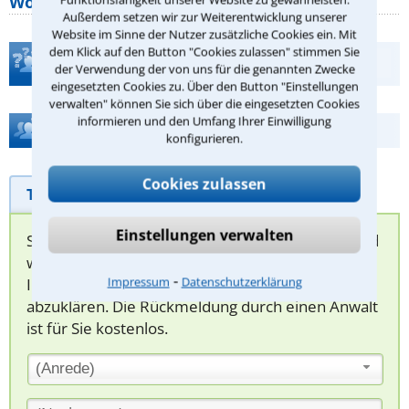
Wohnungseigentümer kennen sollte
Außerdem setzen wir zur Weiterentwicklung unserer
Website im Sinne der Nutzer zusätzliche Cookies ein. Mit
dem Klick auf den Button "Cookies zulassen" stimmen Sie
Teste Dein Rechtswissen
der Verwendung der von uns für die genannten Zwecke
eingesetzten Cookies zu. Über den Button "Einstellungen
verwalten" können Sie sich über die eingesetzten Cookies
informieren und den Umfang Ihrer Einwilligung
Hilfe bei Ihrer Anwaltsuche?
konfigurieren.
Cookies zulassen
Telefonhilfe
Beratungsanfrage
Einstellungen verwalten
Sie können hier Ihren Fall schildern. Anschließend
werden sich spezialisierte Rechtsanwälte bei
⁃
Impressum
Datenschutzerklärung
Ihnen melden, um das weitere Vorgehen
abzuklären. Die Rückmeldung durch einen Anwalt
ist für Sie kostenlos.
(Anrede)