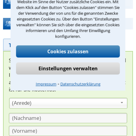
Teste Dein Rechtswissen
Website im Sinne der Nutzer zusätzliche Cookies ein. Mit
dem Klick auf den Button "Cookies zulassen" stimmen Sie
der Verwendung der von uns für die genannten Zwecke
eingesetzten Cookies zu. Über den Button "Einstellungen
Hilfe bei Ihrer Anwaltsuche?
verwalten" können Sie sich über die eingesetzten Cookies
informieren und den Umfang Ihrer Einwilligung
konfigurieren.
Telefonhilfe
Beratungsanfrage
Cookies zulassen
Sie können hier Ihren Fall schildern. Anschließend
werden sich spezialisierte Rechtsanwälte bei
Einstellungen verwalten
Ihnen melden, um das weitere Vorgehen
abzuklären. Die Rückmeldung durch einen Anwalt
⁃
Impressum
Datenschutzerklärung
ist für Sie kostenlos.
(Anrede)