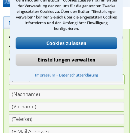
dem Klick auf den Button "Cookies zulassen" stimmen Sie
Hilfe bei Ihrer Anwaltsuche?
der Verwendung der von uns für die genannten Zwecke
eingesetzten Cookies zu. Über den Button "Einstellungen
verwalten" können Sie sich über die eingesetzten Cookies
Telefonhilfe
Beratungsanfrage
informieren und den Umfang Ihrer Einwilligung
konfigurieren.
Sie können hier Ihren Fall schildern. Anschließend
Cookies zulassen
werden sich spezialisierte Rechtsanwälte bei
Ihnen melden, um das weitere Vorgehen
abzuklären. Die Rückmeldung durch einen Anwalt
Einstellungen verwalten
ist für Sie kostenlos.
⁃
Impressum
Datenschutzerklärung
(Anrede)