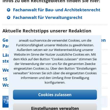
Infos zu den Rechtsgebieten finden Sie hier:
Fachanwalt für Bau- und Architektenrecht
Fachanwalt für Verwaltungsrecht
Aktuelle Rechtstipps unserer Redaktion
Geänderte Abflugzeiten: Welche Rechte haben
anwalt-suchservice.de verwendet Cookies, um die
Funktionsfähigkeit unserer Website zu gewährleisten.
Pauschalurlauber?
Außerdem setzen wir zur Weiterentwicklung unserer
Lärm von den Nachbarn: Welche Rechte
Website im Sinne der Nutzer zusätzliche Cookies ein. Mit
dem Klick auf den Button "Cookies zulassen" stimmen Sie
stehen mir zu?
der Verwendung der von uns für die genannten Zwecke
eingesetzten Cookies zu. Über den Button "Einstellungen
Wer muss Zweitwohnungssteuer zahlen?
verwalten" können Sie sich über die eingesetzten Cookies
informieren und den Umfang Ihrer Einwilligung
15 elementare Rechte, die jeder
konfigurieren.
Wohnungseigentümer kennen sollte
Cookies zulassen
Teste Dein Rechtswissen
Einstellungen verwalten