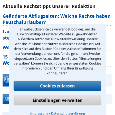
Aktuelle Rechtstipps unserer Redaktion
Geänderte Abflugzeiten: Welche Rechte haben
Pauschalurlauber?
anwalt-suchservice.de verwendet Cookies, um die
Lärm von den Nachbarn: Welche Rechte
Funktionsfähigkeit unserer Website zu gewährleisten.
stehen mir zu?
Außerdem setzen wir zur Weiterentwicklung unserer
Website im Sinne der Nutzer zusätzliche Cookies ein. Mit
Wer muss Zweitwohnungssteuer zahlen?
dem Klick auf den Button "Cookies zulassen" stimmen Sie
der Verwendung der von uns für die genannten Zwecke
15 elementare Rechte, die jeder
eingesetzten Cookies zu. Über den Button "Einstellungen
Wohnungseigentümer kennen sollte
verwalten" können Sie sich über die eingesetzten Cookies
informieren und den Umfang Ihrer Einwilligung
konfigurieren.
Teste Dein Rechtswissen
Cookies zulassen
Hilfe bei Ihrer Anwaltsuche?
Einstellungen verwalten
⁃
Impressum
Datenschutzerklärung