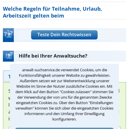
Welche Regeln für Teilnahme, Urlaub,
Arbeitszeit gelten beim
Teste Dein Rechtswissen
Hilfe bei Ihrer Anwaltsuche?
anwalt-suchservice.de verwendet Cookies, um die
Funktionsfähigkeit unserer Website zu gewährleisten.
Telefonhilfe
Beratungsanfrage
Außerdem setzen wir zur Weiterentwicklung unserer
Website im Sinne der Nutzer zusätzliche Cookies ein. Mit
Sie können hier Ihren Fall schildern. Anschließend
dem Klick auf den Button "Cookies zulassen" stimmen Sie
werden sich spezialisierte Rechtsanwälte bei
der Verwendung der von uns für die genannten Zwecke
eingesetzten Cookies zu. Über den Button "Einstellungen
Ihnen melden, um das weitere Vorgehen
verwalten" können Sie sich über die eingesetzten Cookies
abzuklären. Die Rückmeldung durch einen Anwalt
informieren und den Umfang Ihrer Einwilligung
ist für Sie kostenlos.
konfigurieren.