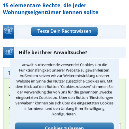
15 elementare Rechte, die jeder
Wohnungseigentümer kennen sollte
Teste Dein Rechtswissen
Hilfe bei Ihrer Anwaltsuche?
anwalt-suchservice.de verwendet Cookies, um die
Funktionsfähigkeit unserer Website zu gewährleisten.
Telefonhilfe
Beratungsanfrage
Außerdem setzen wir zur Weiterentwicklung unserer
Website im Sinne der Nutzer zusätzliche Cookies ein. Mit
dem Klick auf den Button "Cookies zulassen" stimmen Sie
Sie können hier Ihren Fall schildern. Anschließend
der Verwendung der von uns für die genannten Zwecke
werden sich spezialisierte Rechtsanwälte bei
eingesetzten Cookies zu. Über den Button "Einstellungen
Ihnen melden, um das weitere Vorgehen
verwalten" können Sie sich über die eingesetzten Cookies
abzuklären. Die Rückmeldung durch einen Anwalt
informieren und den Umfang Ihrer Einwilligung
konfigurieren.
ist für Sie kostenlos.
Cookies zulassen
(Anrede)