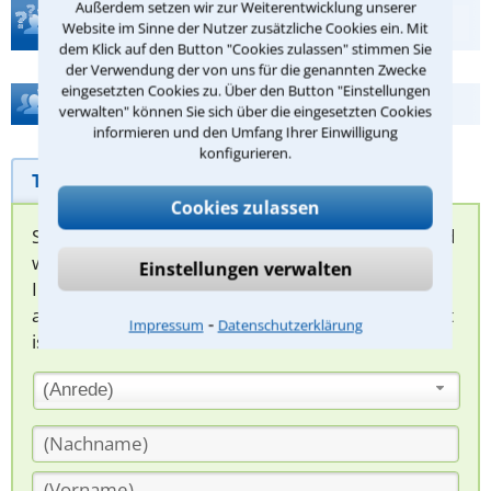
Außerdem setzen wir zur Weiterentwicklung unserer
Teste Dein Rechtswissen
Website im Sinne der Nutzer zusätzliche Cookies ein. Mit
dem Klick auf den Button "Cookies zulassen" stimmen Sie
der Verwendung der von uns für die genannten Zwecke
eingesetzten Cookies zu. Über den Button "Einstellungen
Hilfe bei Ihrer Anwaltsuche?
verwalten" können Sie sich über die eingesetzten Cookies
informieren und den Umfang Ihrer Einwilligung
konfigurieren.
Telefonhilfe
Beratungsanfrage
Cookies zulassen
Sie können hier Ihren Fall schildern. Anschließend
werden sich spezialisierte Rechtsanwälte bei
Einstellungen verwalten
Ihnen melden, um das weitere Vorgehen
abzuklären. Die Rückmeldung durch einen Anwalt
⁃
Impressum
Datenschutzerklärung
ist für Sie kostenlos.
(Anrede)