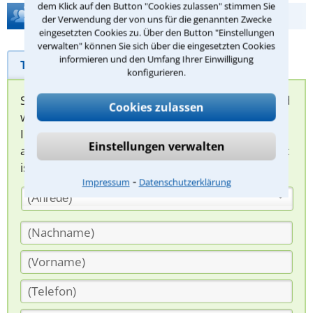
dem Klick auf den Button "Cookies zulassen" stimmen Sie
Hilfe bei Ihrer Anwaltsuche?
der Verwendung der von uns für die genannten Zwecke
eingesetzten Cookies zu. Über den Button "Einstellungen
verwalten" können Sie sich über die eingesetzten Cookies
informieren und den Umfang Ihrer Einwilligung
Telefonhilfe
Beratungsanfrage
konfigurieren.
Sie können hier Ihren Fall schildern. Anschließend
Cookies zulassen
werden sich spezialisierte Rechtsanwälte bei
Ihnen melden, um das weitere Vorgehen
Einstellungen verwalten
abzuklären. Die Rückmeldung durch einen Anwalt
ist für Sie kostenlos.
⁃
Impressum
Datenschutzerklärung
(Anrede)