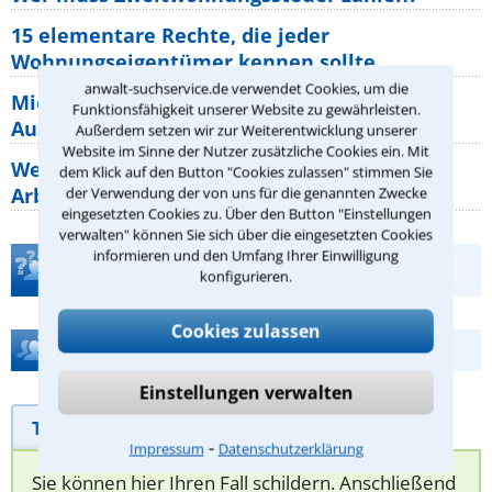
15 elementare Rechte, die jeder
Wohnungseigentümer kennen sollte
anwalt-suchservice.de verwendet Cookies, um die
Mietpreisbremse 2026: Alle Regeln,
Funktionsfähigkeit unserer Website zu gewährleisten.
Ausnahmen und Rechte für Mieter
Außerdem setzen wir zur Weiterentwicklung unserer
Website im Sinne der Nutzer zusätzliche Cookies ein. Mit
Welche Regeln für Teilnahme, Urlaub,
dem Klick auf den Button "Cookies zulassen" stimmen Sie
Arbeitszeit gelten beim
der Verwendung der von uns für die genannten Zwecke
eingesetzten Cookies zu. Über den Button "Einstellungen
verwalten" können Sie sich über die eingesetzten Cookies
informieren und den Umfang Ihrer Einwilligung
Teste Dein Rechtswissen
konfigurieren.
Cookies zulassen
Hilfe bei Ihrer Anwaltsuche?
Einstellungen verwalten
Telefonhilfe
Beratungsanfrage
⁃
Impressum
Datenschutzerklärung
Sie können hier Ihren Fall schildern. Anschließend