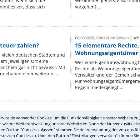
stalter, wenn sich die
Wie können genervte Nachbarn
mmt es vor, dass sich
vorgehen? ...
e
06.08.2026,
Redaktion Anwalt-Suchs
teuer zahlen?
15 elementare Rechte, 
Wohnungseigentümer k
n vielen deutschen Städten und
am jeweiligen Ort eine
Wer eine Eigentumswohnung hat
manchem gar nicht bewusst. Mit
Rechte als Wohnungseigentüm
nnehaben einer weiteren ...
Verwalter und der Gemeinschaf
Für Wohnungseigentümergemei
Regeln, niedergelegt ...
rvice.de verwendet Cookies, um die Funktionsfähigkeit unserer Website zu 
Teste Dein Rechtswissen
wir zur Weiterentwicklung unserer Website im Sinne der Nutzer zusätzliche
den Button "Cookies zulassen" stimmen Sie der Verwendung der von uns fü
setzten Cookies zu. Über den Button "Einstellungen verwalten" können Sie 