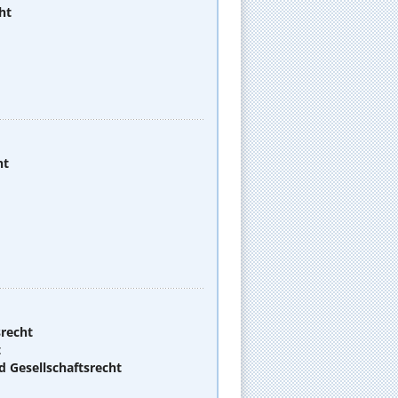
ht
ht
srecht
t
d Gesellschaftsrecht