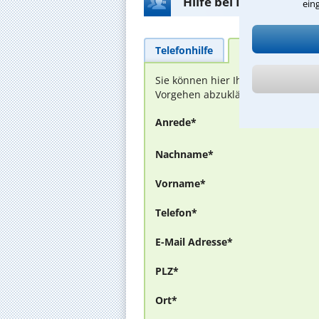
Hilfe bei Ihrer Anwalt
ein
Telefonhilfe
Beratungsanfra
Sie können hier Ihren Fall schild
Vorgehen abzuklären. Die Rückmel
Anrede*
Nachname*
Vorname*
Telefon*
E-Mail Adresse*
PLZ*
Ort*