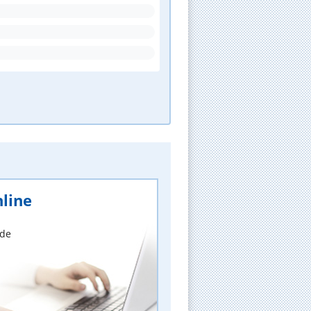
line
nde