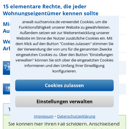
15 elementare Rechte, die jeder
Wohnungseigentümer kennen sollte
anwalt-suchservice.de verwendet Cookies, um die
Mietpreisbremse 2026: Alle Regeln,
Funktionsfähigkeit unserer Website zu gewährleisten.
Ausnahmen und Rechte für Mieter
Außerdem setzen wir zur Weiterentwicklung unserer
Website im Sinne der Nutzer zusätzliche Cookies ein. Mit
Welche Regeln für Teilnahme, Urlaub,
dem Klick auf den Button "Cookies zulassen" stimmen Sie
Arbeitszeit gelten beim
der Verwendung der von uns für die genannten Zwecke
eingesetzten Cookies zu. Über den Button "Einstellungen
verwalten" können Sie sich über die eingesetzten Cookies
informieren und den Umfang Ihrer Einwilligung
Teste Dein Rechtswissen
konfigurieren.
Cookies zulassen
Hilfe bei Ihrer Anwaltsuche?
Einstellungen verwalten
Telefonhilfe
Beratungsanfrage
⁃
Impressum
Datenschutzerklärung
Sie können hier Ihren Fall schildern. Anschließend