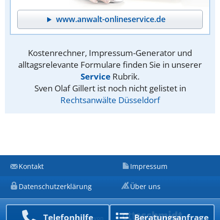
www.anwalt-onlineservice.de
Kostenrechner, Impressum-Generator und
alltagsrelevante Formulare finden Sie in unserer
Service
Rubrik.
Sven Olaf Gillert ist noch nicht gelistet in
Rechtsanwälte Düsseldorf
Kontakt
Impressum
Datenschutzerklärung
Über uns
Telefon­hilfe
Beratungs­anfrage
Ein Unternehmen von