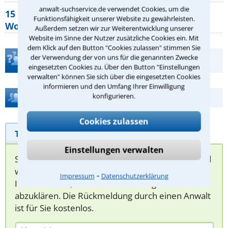
anwalt-suchservice.de verwendet Cookies, um die
15 elementare Rechte, die jeder
Funktionsfähigkeit unserer Website zu gewährleisten.
Wohnungseigentümer kennen sollte
Außerdem setzen wir zur Weiterentwicklung unserer
Website im Sinne der Nutzer zusätzliche Cookies ein. Mit
dem Klick auf den Button "Cookies zulassen" stimmen Sie
der Verwendung der von uns für die genannten Zwecke
Teste Dein Rechtswissen
eingesetzten Cookies zu. Über den Button "Einstellungen
verwalten" können Sie sich über die eingesetzten Cookies
informieren und den Umfang Ihrer Einwilligung
Hilfe bei Ihrer Anwaltsuche?
konfigurieren.
Cookies zulassen
Telefonhilfe
Beratungsanfrage
Einstellungen verwalten
Sie können hier Ihren Fall schildern. Anschließend
werden sich spezialisierte Rechtsanwälte bei
⁃
Impressum
Datenschutzerklärung
Ihnen melden, um das weitere Vorgehen
abzuklären. Die Rückmeldung durch einen Anwalt
ist für Sie kostenlos.