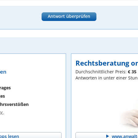
Antwort überprüfen
Rechtsberatung on
ten
Durchschnittlicher Preis:
€ 35
Antworten in unter einer Stu
rages
ges
hrsverstößen
c.
pps lesen
www.anwalt-