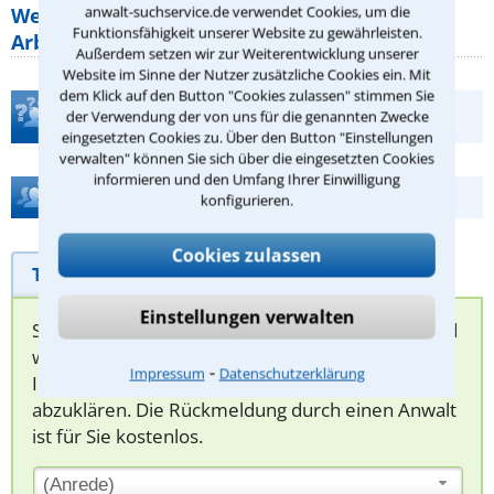
anwalt-suchservice.de verwendet Cookies, um die
Welche Regeln für Teilnahme, Urlaub,
Funktionsfähigkeit unserer Website zu gewährleisten.
Arbeitszeit gelten beim
Außerdem setzen wir zur Weiterentwicklung unserer
Website im Sinne der Nutzer zusätzliche Cookies ein. Mit
dem Klick auf den Button "Cookies zulassen" stimmen Sie
Teste Dein Rechtswissen
der Verwendung der von uns für die genannten Zwecke
eingesetzten Cookies zu. Über den Button "Einstellungen
verwalten" können Sie sich über die eingesetzten Cookies
informieren und den Umfang Ihrer Einwilligung
Hilfe bei Ihrer Anwaltsuche?
konfigurieren.
Cookies zulassen
Telefonhilfe
Beratungsanfrage
Einstellungen verwalten
Sie können hier Ihren Fall schildern. Anschließend
werden sich spezialisierte Rechtsanwälte bei
⁃
Impressum
Datenschutzerklärung
Ihnen melden, um das weitere Vorgehen
abzuklären. Die Rückmeldung durch einen Anwalt
ist für Sie kostenlos.
(Anrede)